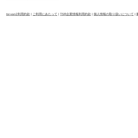
tsr-van2利用約款
|
ご利用にあたって
|
TSR企業情報利用約款
|
個人情報の取り扱いについて
|